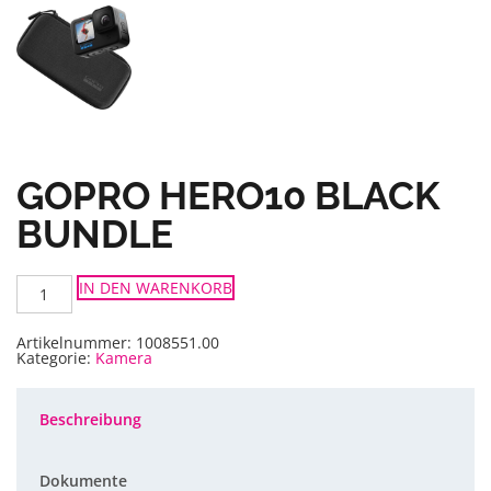
GOPRO HERO10 BLACK
BUNDLE
GoPro
IN DEN WARENKORB
HERO10
Black
Bundle
Menge
Artikelnummer:
1008551.00
Kategorie:
Kamera
Beschreibung
Dokumente