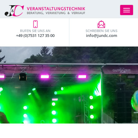
Toggle
navigat
RUFEN SIE UNS AN
SCHREIBEN SIE UNS
+49 (0)7531 127 35 00
info@jundc.com