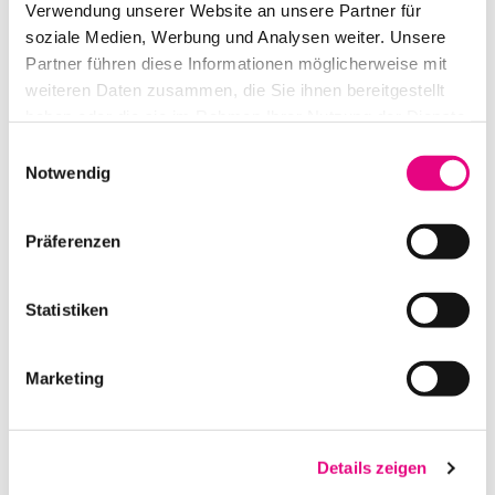
Verwendung unserer Website an unsere Partner für
soziale Medien, Werbung und Analysen weiter. Unsere
IN DEN WARENKORB
Partner führen diese Informationen möglicherweise mit
weiteren Daten zusammen, die Sie ihnen bereitgestellt
haben oder die sie im Rahmen Ihrer Nutzung der Dienste
gesammelt haben.
Einwilligungsauswahl
Notwendig
Präferenzen
Statistiken
BMD URSA BROADCAST G2 KAMERAZUG 8-128MM
Marketing
IN DEN WARENKORB
Details zeigen