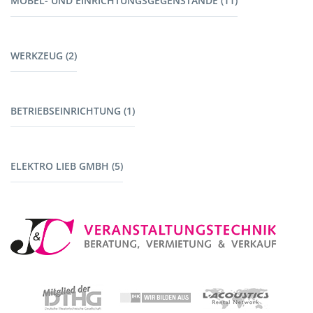
MÖBEL- UND EINRICHTUNGSGEGENSTÄNDE (11)
Harting (5)
Kabel Tontechnik (8)
Möbel (9)
Kabel Lichttechnik (5)
WERKZEUG (2)
Garderoben (2)
Kabelbrücken (7)
Stromerzeuger (4)
Werkzeug (1)
BETRIEBSEINRICHTUNG (1)
Maschinen mit Akku (1)
Fahrzeuge (1)
ELEKTRO LIEB GMBH (5)
Baustromverteiler (5)