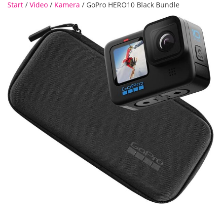
Start
/
Video
/
Kamera
/ GoPro HERO10 Black Bundle