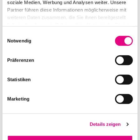
soziale Medien, Werbung und Analysen weiter. Unsere
Partner führen diese Informationen möglicherweise mit
weiteren Daten zusammen, die Sie ihnen bereitgestellt
haben oder die sie im Rahmen Ihrer Nutzung der Dienste
gesammelt haben.
Einwilligungsauswahl
Notwendig
Präferenzen
Statistiken
LED LICHTEFFEKT FE-900 HYBRID DMX – EUROLITE
IN DEN WARENKORB
Marketing
Details zeigen