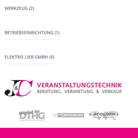
Möbel (9)
Kabel Lichttechnik (5)
WERKZEUG (2)
Garderoben (2)
Kabelbrücken (7)
Stromerzeuger (4)
Werkzeug (1)
BETRIEBSEINRICHTUNG (1)
Maschinen mit Akku (1)
Fahrzeuge (1)
ELEKTRO LIEB GMBH (5)
Baustromverteiler (5)