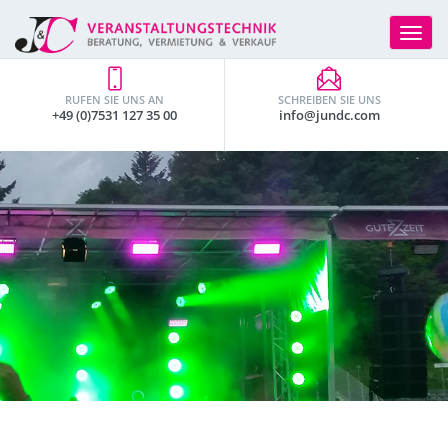
Toggle
navigat
RUFEN SIE UNS AN
SCHREIBEN SIE UNS
+49 (0)7531 127 35 00
info@jundc.com