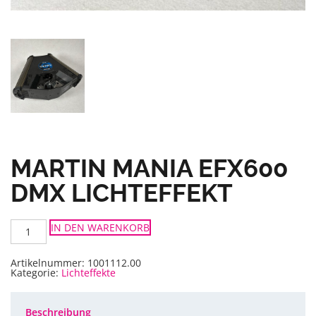
MARTIN MANIA EFX600
DMX LICHTEFFEKT
Martin
IN DEN WARENKORB
Mania
EFX600
DMX
Lichteffekt
Artikelnummer:
1001112.00
Menge
Kategorie:
Lichteffekte
Beschreibung