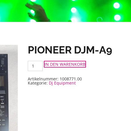
PIONEER DJM-A9
Pioneer
IN DEN WARENKORB
DJM-
A9
Menge
Artikelnummer:
1008771.00
Kategorie:
Dj Equipment