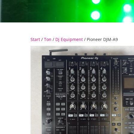
Start
/
Ton
/
Dj Equipment
/ Pioneer DJM-A9