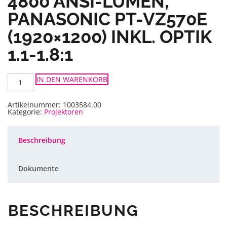
4800 ANSI-LUMEN,
PANASONIC PT-VZ570E
(1920×1200) INKL. OPTIK
1.1-1.8:1
Projektor
IN DEN WARENKORB
16:10
LCD
4800
ANSI-
Artikelnummer:
1003584.00
Lumen,
Kategorie:
Projektoren
Panasonic
PT-
VZ570E
(1920x1200)
Beschreibung
inkl.
Optik
1.1-
1.8:1
Dokumente
Menge
BESCHREIBUNG