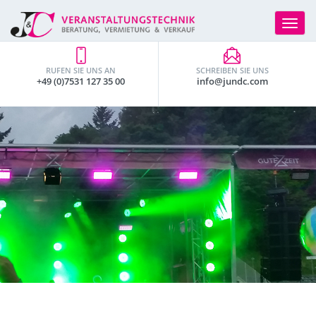
Toggle
navigat
RUFEN SIE UNS AN
SCHREIBEN SIE UNS
+49 (0)7531 127 35 00
info@jundc.com