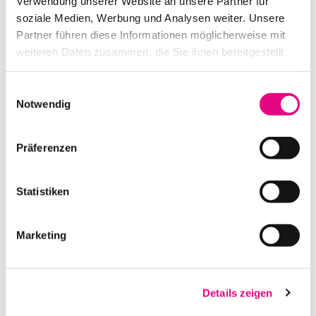
Verwendung unserer Website an unsere Partner für
IN DEN WARENKORB
soziale Medien, Werbung und Analysen weiter. Unsere
Partner führen diese Informationen möglicherweise mit
weiteren Daten zusammen, die Sie ihnen bereitgestellt
haben oder die sie im Rahmen Ihrer Nutzung der Dienste
gesammelt haben.
Einwilligungsauswahl
Notwendig
Präferenzen
Statistiken
SENNHEISER TASCHENEMPFÄNGER EK 300 IEM G3-C
Marketing
IN DEN WARENKORB
Details zeigen