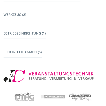
Kabel Tontechnik (8)
Möbel (9)
Kabel Lichttechnik (5)
WERKZEUG (2)
Garderoben (2)
Kabelbrücken (7)
Stromerzeuger (4)
Werkzeug (1)
BETRIEBSEINRICHTUNG (1)
Maschinen mit Akku (1)
Fahrzeuge (1)
ELEKTRO LIEB GMBH (5)
Baustromverteiler (5)