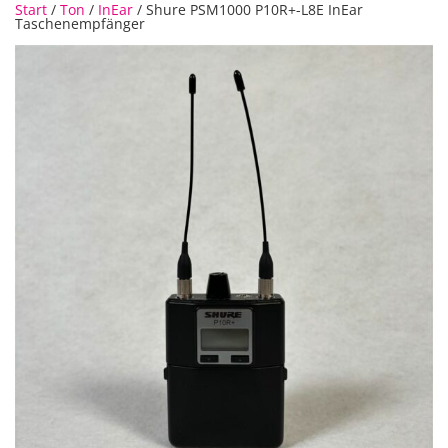
Start
/
Ton
/
InEar
/ Shure PSM1000 P10R+-L8E InEar
Taschenempfänger