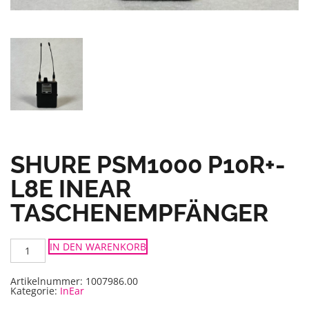
SHURE PSM1000 P10R+-
L8E INEAR
TASCHENEMPFÄNGER
Shure
IN DEN WARENKORB
PSM1000
P10R+-
L8E
InEar
Artikelnummer:
1007986.00
Taschenempfänger
Kategorie:
InEar
Menge