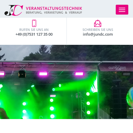
Toggle
navigat
RUFEN SIE UNS AN
SCHREIBEN SIE UNS
+49 (0)7531 127 35 00
info@jundc.com